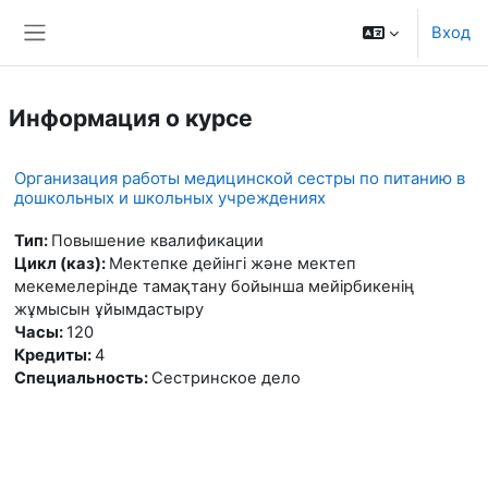
Перейти к основному содержанию
Вход
Боковая панель
Информация о курсе
Организация работы медицинской сестры по питанию в
дошкольных и школьных учреждениях
Тип
:
Повышение квалификации
Цикл (каз)
:
Мектепке дейінгі және мектеп
мекемелерінде тамақтану бойынша мейірбикенің
жұмысын ұйымдастыру
Часы
:
120
Кредиты
:
4
Специальность
:
Сестринское дело